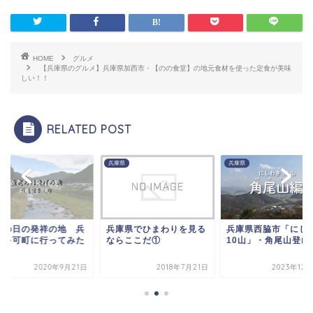
HOME
グルメ
【兵庫県のグルメ】兵庫県加西市・【のの食堂】の地元食材を使った定食が美味
しい！！
RELATED POST
県
兵庫県
兵庫県
庫県でひまわりを見る
兵庫県西脇市「にしわき
敬老の日の発祥の地
らここだ①
10山」・角尾山登山記
庫県多可町に行って
2018年7月21日
2023年12月10日
2020年9