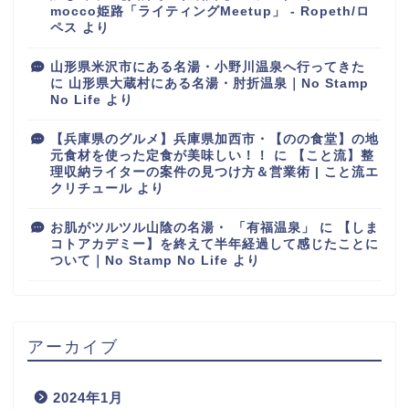
mocco姫路「ライティングMeetup」 - Ropeth/ロ
ペス
より
山形県米沢市にある名湯・小野川温泉へ行ってきた
に
山形県大蔵村にある名湯・肘折温泉｜No Stamp
No Life
より
【兵庫県のグルメ】兵庫県加西市・【のの食堂】の地
元食材を使った定食が美味しい！！
に
【こと流】整
理収納ライターの案件の見つけ方＆営業術 | こと流エ
クリチュール
より
お肌がツルツル山陰の名湯・ 「有福温泉」
に
【しま
コトアカデミー】を終えて半年経過して感じたことに
ついて｜No Stamp No Life
より
アーカイブ
2024年1月