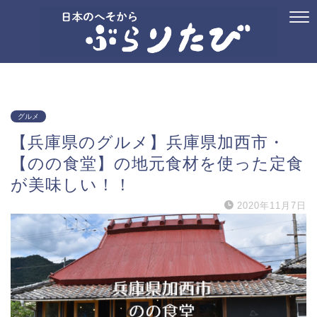
ホーム
プロフィール
お問い合わせ
国内旅行
御朱印
記念ス
グルメ
【兵庫県のグルメ】兵庫県加西市・
【のの食堂】の地元食材を使った定食
が美味しい！！
2020年11月7日