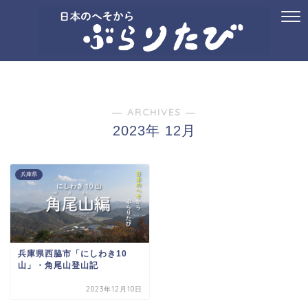
ホーム
プロフィール
お問い合わせ
国内旅行
御朱印
記念ス
― ARCHIVES ―
2023年 12月
兵庫県
兵庫県西脇市「にしわき10
山」・角尾山登山記
2023年12月10日