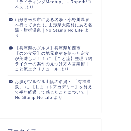
「ライティングMeetup」 - Ropeth/ロ
ペス
より
山形県米沢市にある名湯・小野川温泉
へ行ってきた
に
山形県大蔵村にある名
湯・肘折温泉｜No Stamp No Life
よ
り
【兵庫県のグルメ】兵庫県加西市・
【のの食堂】の地元食材を使った定食
が美味しい！！
に
【こと流】整理収納
ライターの案件の見つけ方＆営業術 |
こと流エクリチュール
より
お肌がツルツル山陰の名湯・ 「有福温
泉」
に
【しまコトアカデミー】を終え
て半年経過して感じたことについて｜
No Stamp No Life
より
アーカイブ