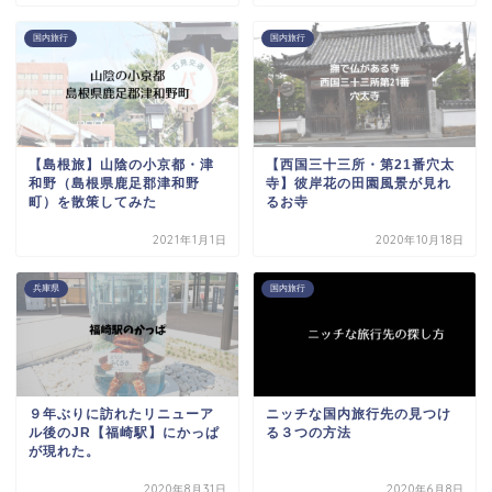
国内旅行
国内旅行
【島根旅】山陰の小京都・津
【西国三十三所・第21番穴太
和野（島根県鹿足郡津和野
寺】彼岸花の田園風景が見れ
町）を散策してみた
るお寺
2021年1月1日
2020年10月18日
兵庫県
国内旅行
９年ぶりに訪れたリニューア
ニッチな国内旅行先の見つけ
ル後のJR【福崎駅】にかっぱ
る３つの方法
が現れた。
2020年8月31日
2020年6月8日