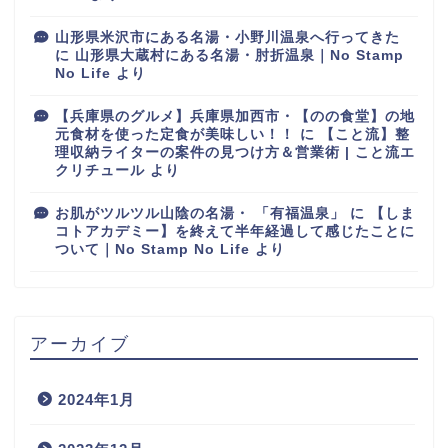
山形県米沢市にある名湯・小野川温泉へ行ってきた
に
山形県大蔵村にある名湯・肘折温泉｜No Stamp
No Life
より
【兵庫県のグルメ】兵庫県加西市・【のの食堂】の地
元食材を使った定食が美味しい！！
に
【こと流】整
理収納ライターの案件の見つけ方＆営業術 | こと流エ
クリチュール
より
お肌がツルツル山陰の名湯・ 「有福温泉」
に
【しま
コトアカデミー】を終えて半年経過して感じたことに
ついて｜No Stamp No Life
より
アーカイブ
2024年1月