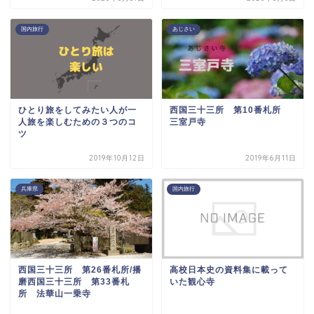
国内旅行
あじさい
ひとり旅をしてみたい人が一
西国三十三所 第10番札所
人旅を楽しむための３つのコ
三室戸寺
ツ
2019年10月12日
2019年6月11日
兵庫県
国内旅行
西国三十三所 第26番札所/播
高校日本史の資料集に載って
磨西国三十三所 第33番札
いた観心寺
所 法華山一乗寺