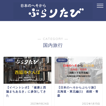
ホーム
プロフィール
お問い合わせ
国内旅行
御朱印
記念ス
― CATEGORY ―
国内旅行
兵庫県
国内旅行
【イベントレポ】「健康と西
【日本のへそからぶらり旅】
脇まちあるき」に参加してき
北海道・東北編(1) 函館・青
た
森
2023年9月24日
2022年1月15日