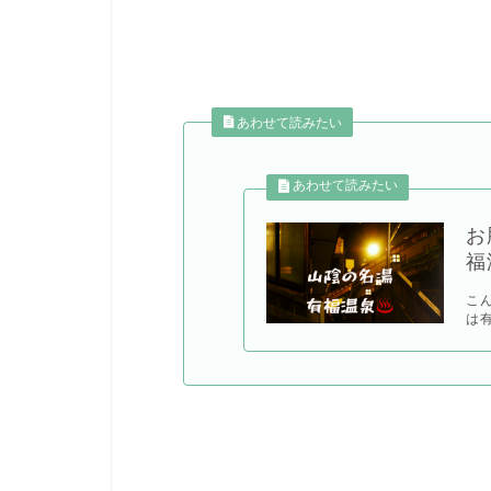
あわせて読みたい
お
福
こ
は有