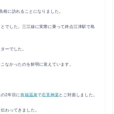
島根に訪れることになりました。
ことでした。三江線に実際に乗って終点江津駅で島
。
スターでした。
てこなかったのを鮮明に覚えています。
の2年目に
有福温泉
で
石見神楽
とご対面しました。
に伝わってきました。