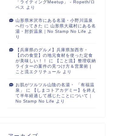
「ライティングMeetup」 - Ropeth/ロ
ペス
より
山形県米沢市にある名湯・小野川温泉
へ行ってきた
に
山形県大蔵村にある名
湯・肘折温泉｜No Stamp No Life
よ
り
【兵庫県のグルメ】兵庫県加西市・
【のの食堂】の地元食材を使った定食
が美味しい！！
に
【こと流】整理収納
ライターの案件の見つけ方＆営業術 |
こと流エクリチュール
より
お肌がツルツル山陰の名湯・ 「有福温
泉」
に
【しまコトアカデミー】を終え
て半年経過して感じたことについて｜
No Stamp No Life
より
アーカイブ