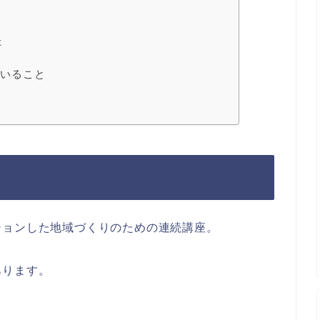
た
でいること
ションした地域づくりのための連続講座。
あります。