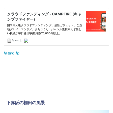
faavo.jp
下赤阪の棚田の風景