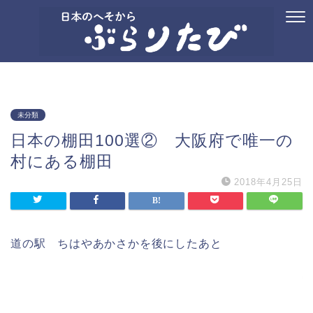
ホーム
プロフィール
お問い合わせ
国内旅行
御朱印
記念ス
未分類
日本の棚田100選② 大阪府で唯一の
村にある棚田
2018年4月25日
道の駅 ちはやあかさかを後にしたあと