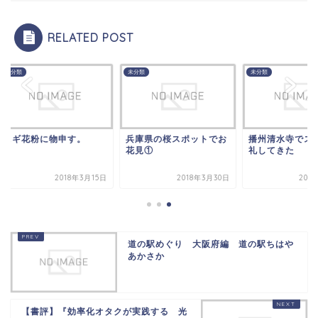
RELATED POST
類
未分類
未分類
ギ花粉に物申す。
兵庫県の桜スポットでお
播州清水寺でスイー
花見①
礼してきた
2018年3月15日
2018年3月30日
2018年5
道の駅めぐり 大阪府編 道の駅ちはや
あかさか
【書評】『効率化オタクが実践する 光