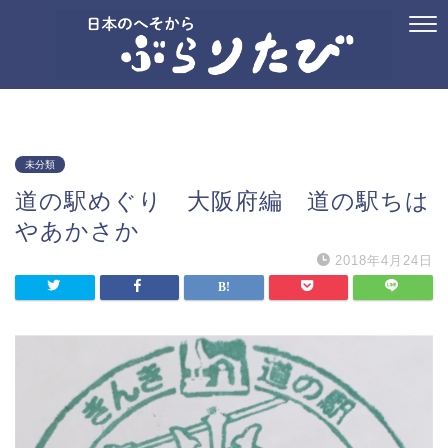
ホーム
プロフィール
お問い合わせ
国内旅行
御朱印
記念ス
未分類
道の駅めぐり 大阪府編 道の駅ちは
やあかさか
2018年4月24日