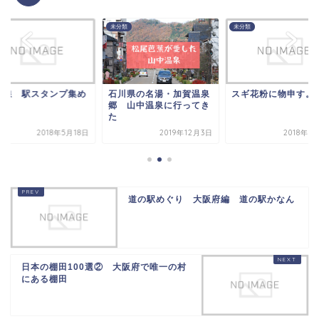
類
未分類
未分類
川県の名湯・加賀温泉
スギ花粉に物申す。
阪和線 駅スタンプ
 山中温泉に行ってき
2019年12月3日
2018年3月15日
2018年5
道の駅めぐり 大阪府編 道の駅かなん
日本の棚田100選② 大阪府で唯一の村
にある棚田