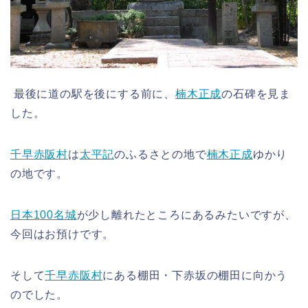
最後に道の駅を後にする前に、
楠木正成
の石碑を見ま
した。
千早赤阪村
は
太平記
のふるさとの地で
楠木正成
ゆかり
の地です。
日本100名城
が少し離れたところにあるみたいですが、
今回はお預けです。
そして
千早赤阪村
にある棚田・下赤坂の棚田に向かう
のでした。