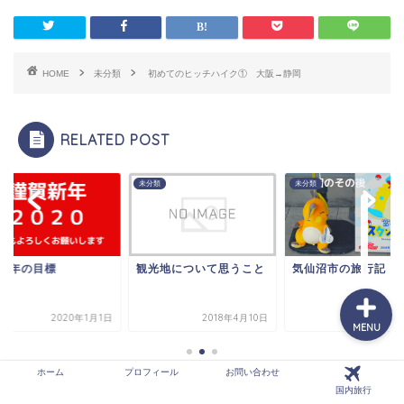
ホーム
HOME
未分類
初めてのヒッチハイク① 大阪→静岡
プロフィール
RELATED POST
お問い合わせ
類
未分類
未分類
国内旅行
光地について思うこと
気仙沼市の旅行記
2020年の目標
2018年4月10日
2020年1月13日
2020年
MENU
ホーム
プロフィール
お問い合わせ
国内旅行
スギ花粉に物申す。