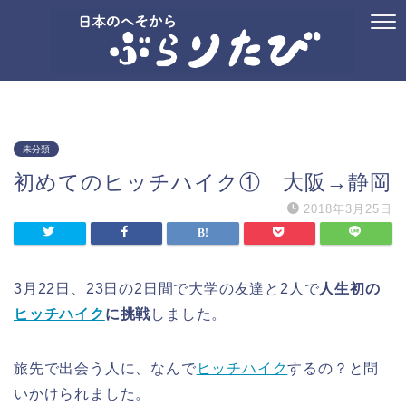
ホーム
プロフィール
お問い合わせ
国内旅行
御朱印
記念ス
未分類
初めてのヒッチハイク① 大阪→静岡
2018年3月25日
3月22日、23日の2日間で大学の友達と2人で
人生初の
ヒッチハイク
に挑戦
しました。
旅先で出会う人に、なんで
ヒッチハイク
するの？と問
いかけられました。