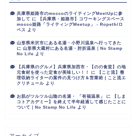
兵庫県姫路市のmoccoのライティングMeetUpに参
加して
に
【兵庫県・姫路市】コワーキングスペース
mocco姫路「ライティングMeetup」 - Ropeth/ロ
ペス
より
山形県米沢市にある名湯・小野川温泉へ行ってきた
に
山形県大蔵村にある名湯・肘折温泉｜No Stamp
No Life
より
【兵庫県のグルメ】兵庫県加西市・【のの食堂】の地
元食材を使った定食が美味しい！！
に
【こと流】整
理収納ライターの案件の見つけ方＆営業術 | こと流エ
クリチュール
より
お肌がツルツル山陰の名湯・ 「有福温泉」
に
【しま
コトアカデミー】を終えて半年経過して感じたことに
ついて｜No Stamp No Life
より
アーカイブ