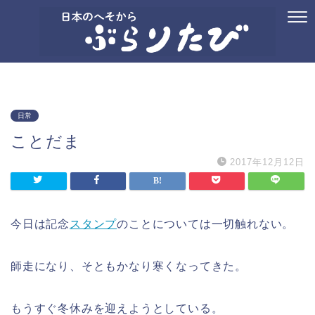
ホーム
プロフィール
お問い合わせ
国内旅行
御朱印
記念ス
日常
ことだま
2017年12月12日
今日は記念
スタンプ
のことについては一切触れない。
師走になり、そともかなり寒くなってきた。
もうすぐ冬休みを迎えようとしている。