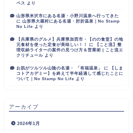
ペス
より
山形県米沢市にある名湯・小野川温泉へ行ってきた
に
山形県大蔵村にある名湯・肘折温泉｜No Stamp
No Life
より
【兵庫県のグルメ】兵庫県加西市・【のの食堂】の地
元食材を使った定食が美味しい！！
に
【こと流】整
理収納ライターの案件の見つけ方＆営業術 | こと流エ
クリチュール
より
お肌がツルツル山陰の名湯・ 「有福温泉」
に
【しま
コトアカデミー】を終えて半年経過して感じたことに
ついて｜No Stamp No Life
より
アーカイブ
2024年1月