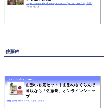
https://www.kiyokawaya.com/fs/yamagata/c/gr440
いも煮 清川屋
佐藤錦
satonishiki.com
山形いも煮セット｜山形のさくらんぼ
通販なら「佐藤錦」オンラインショッ
プ
https://satonishiki.com/i/584