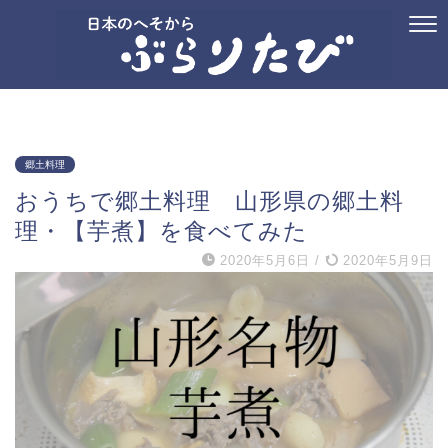
ホーム
プロフィール
お問い合わせ
国内旅行
御朱印
記念ス
郷土料理
おうちで郷土料理 山形県の郷土料
理・【芋煮】を食べてみた
2020年5月6日
/
2020年5月9日