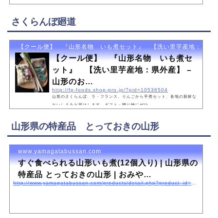
さくらんぼ廻道
【クール便】 『山形名物 いも煮セット』 【洗い里芋産地：県外産】
【クール便】 『山形名物 いも煮セ
ット』 【洗い里芋産地：県外産】 –
山形のお…
http://fp-foods.shop-pro.jp/?pid=10536504
山形のさくらんぼ、ラ・フランス、りんごから芋煮セット、各地の新鮮な
おいしさをお届けします。ギフト・贈り物にぜひ。
山形県の特産品 とっておきの山形
www.yamagatabussan.com
すぐ食べられる山形いも煮(12個入り) | 山形県の
特産品 とっておきの山形 | おみや…
http://www.yamagatabussan.com/products/detail.php?product_id=203