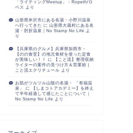
「ライティングMeetup」 - Ropeth/ロ
ペス
より
山形県米沢市にある名湯・小野川温泉
へ行ってきた
に
山形県大蔵村にある名
湯・肘折温泉｜No Stamp No Life
よ
り
【兵庫県のグルメ】兵庫県加西市・
【のの食堂】の地元食材を使った定食
が美味しい！！
に
【こと流】整理収納
ライターの案件の見つけ方＆営業術 |
こと流エクリチュール
より
お肌がツルツル山陰の名湯・ 「有福温
泉」
に
【しまコトアカデミー】を終え
て半年経過して感じたことについて｜
No Stamp No Life
より
アーカイブ