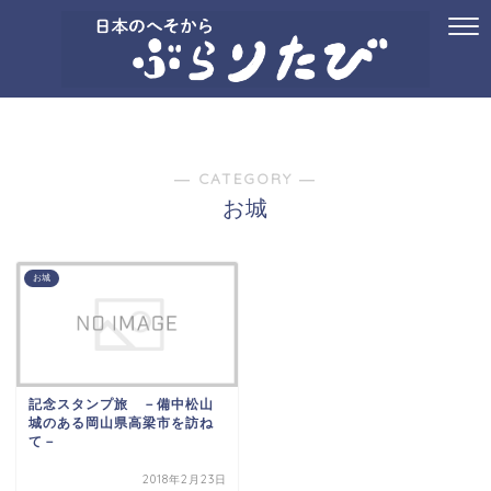
ホーム
プロフィール
お問い合わせ
国内旅行
御朱印
記念ス
― CATEGORY ―
お城
お城
記念スタンプ旅 －備中松山
城のある岡山県高梁市を訪ね
て－
2018年2月23日