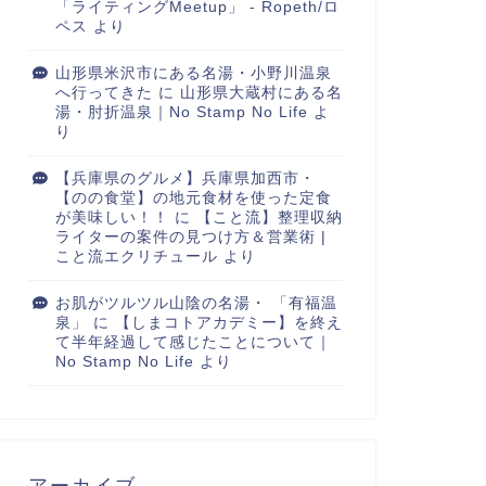
「ライティングMeetup」 - Ropeth/ロ
ペス
より
山形県米沢市にある名湯・小野川温泉
へ行ってきた
に
山形県大蔵村にある名
湯・肘折温泉｜No Stamp No Life
よ
り
【兵庫県のグルメ】兵庫県加西市・
【のの食堂】の地元食材を使った定食
が美味しい！！
に
【こと流】整理収納
ライターの案件の見つけ方＆営業術 |
こと流エクリチュール
より
お肌がツルツル山陰の名湯・ 「有福温
泉」
に
【しまコトアカデミー】を終え
て半年経過して感じたことについて｜
No Stamp No Life
より
アーカイブ