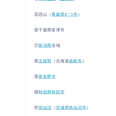
⑤恐山（
青森県
むつ市
）
⑥千葉県富津市
⑦
新潟県
全域
⑧
五稜郭
（北海道
函館市
）
⑨
富良野市
⑩
秋田県
秋田市
⑪
気仙沼
（
宮城県
気仙沼市
）