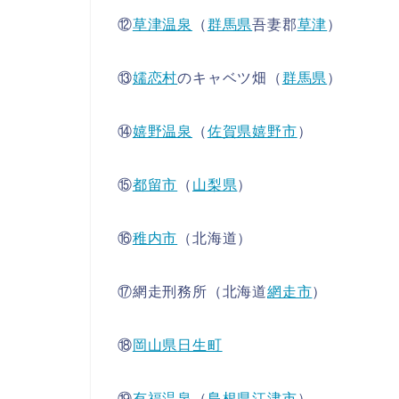
⑫
草津温泉
（
群馬県
吾妻郡
草津
）
⑬
嬬恋村
のキャベツ畑（
群馬県
）
⑭
嬉野温泉
（
佐賀県
嬉野市
）
⑮
都留市
（
山梨県
）
⑯
稚内市
（北海道）
⑰網走刑務所（北海道
網走市
）
⑱
岡山県
日生町
⑲
有福温泉
（
島根県
江津市
）