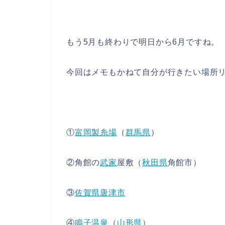
もう5月も終わりで明日から6月ですね。
今回はメモもかねて自分が行きたい場所リ
①
富岡製糸場
（
群馬県
）
②角館の
武家
屋敷（
秋田県
角館市）
③
佐賀県
唐津市
④
鳴子温泉
（
山形県
）