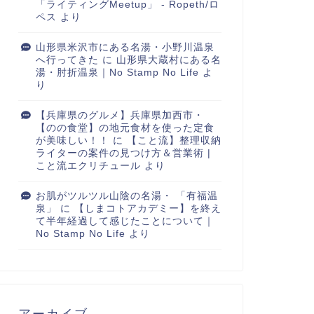
「ライティングMeetup」 - Ropeth/ロ
ペス
より
山形県米沢市にある名湯・小野川温泉
へ行ってきた
に
山形県大蔵村にある名
湯・肘折温泉｜No Stamp No Life
よ
り
【兵庫県のグルメ】兵庫県加西市・
【のの食堂】の地元食材を使った定食
が美味しい！！
に
【こと流】整理収納
ライターの案件の見つけ方＆営業術 |
こと流エクリチュール
より
お肌がツルツル山陰の名湯・ 「有福温
泉」
に
【しまコトアカデミー】を終え
て半年経過して感じたことについて｜
No Stamp No Life
より
アーカイブ