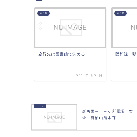
未分類
未分類
場 浄土寺
旅行先は図書館で決める
阪和線 駅
2018年7月22日
2018年5月23日
新西国三十三ケ所霊場 客
番 有栖山清水寺