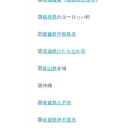
⑳
福井県
のヨーロッパ軒
㉑
愛媛県
宇和島市
㉒
茨城県
ひたちなか市
㉓
富山県
全域
㉔沖縄
㉕
青森県
八戸市
㉖
佐賀県
伊万里市