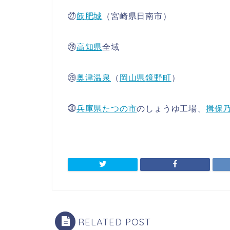
㉗
飫肥城
（宮崎県日南市）
㉘
高知県
全域
㉙
奥津温泉
（
岡山県
鏡野町
）
㉚
兵庫県
たつの市
のしょうゆ工場、
揖保
RELATED POST