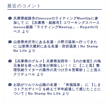
最近のコメント
兵庫県姫路市のmoccoのライティングMeetUpに参
加して
に
【兵庫県・姫路市】コワーキングスペース
mocco姫路「ライティングMeetup」 - Ropeth/ロ
ペス
より
山形県米沢市にある名湯・小野川温泉へ行ってきた
に
山形県大蔵村にある名湯・肘折温泉｜No Stamp
No Life
より
【兵庫県のグルメ】兵庫県加西市・【のの食堂】の地
元食材を使った定食が美味しい！！
に
【こと流】整
理収納ライターの案件の見つけ方＆営業術 | こと流エ
クリチュール
より
お肌がツルツル山陰の名湯・ 「有福温泉」
に
【しま
コトアカデミー】を終えて半年経過して感じたことに
ついて｜No Stamp No Life
より