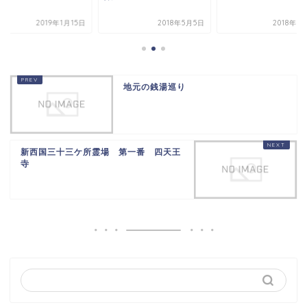
2019年1月15日
2018年5月5日
2018年5
地元の銭湯巡り
新西国三十三ケ所霊場 第一番 四天王
寺