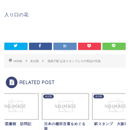
入り口の花
HOME
未分類
我孫子駅 記念スタンプとその周辺の写真
RELATED POST
類
未分類
未分類
脇市図書館 訪問記
日本の棚田百選をめぐる
駅スタンプ 大阪環
旅