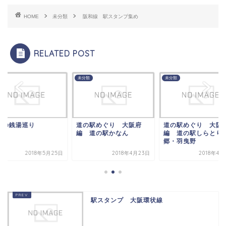
HOME
未分類
阪和線 駅スタンプ集め
RELATED POST
類
未分類
未分類
の駅めぐり 大阪府
道の駅めぐり 大阪府
地元の銭湯巡り
 道の駅かなん
編 道の駅しらとりの
郷・羽曳野
2018年4月23日
2018年4月22日
2018年5
駅スタンプ 大阪環状線