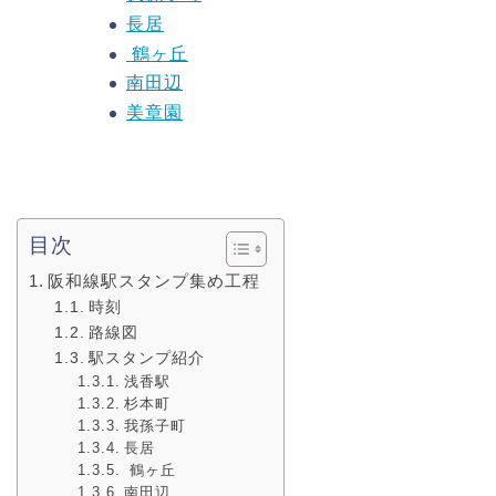
長居
鶴ヶ丘
南田辺
美章園
目次
阪和線駅スタンプ集め工程
時刻
路線図
駅スタンプ紹介
浅香駅
杉本町
我孫子町
長居
鶴ヶ丘
南田辺