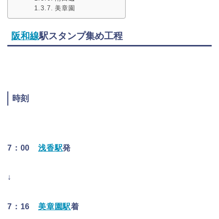
美章園
阪和線
駅スタンプ集め工程
時刻
7：00
浅香駅
発
↓
7：16
美章園駅
着