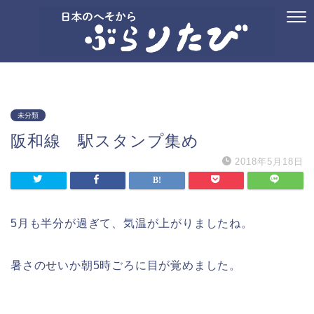
ホーム
プロフィール
お問い合わせ
国内旅行
御朱印
記念ス
未分類
阪和線 駅スタンプ集め
2018年5月18日
5月も半分が過ぎて、気温が上がりましたね。
暑さのせいか朝5時ごろに目が覚めました。