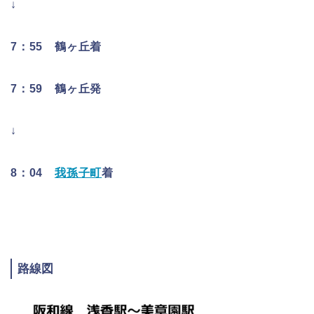
↓
7：55 鶴ヶ丘着
7：59 鶴ヶ丘発
↓
8：04
我孫子町
着
路線図