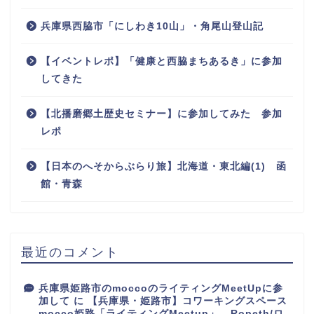
兵庫県西脇市「にしわき10山」・角尾山登山記
【イベントレポ】「健康と西脇まちあるき」に参加
してきた
【北播磨郷土歴史セミナー】に参加してみた 参加
レポ
【日本のへそからぶらり旅】北海道・東北編(1) 函
館・青森
最近のコメント
兵庫県姫路市のmoccoのライティングMeetUpに参
加して
に
【兵庫県・姫路市】コワーキングスペース
mocco姫路「ライティングMeetup」 - Ropeth/ロ