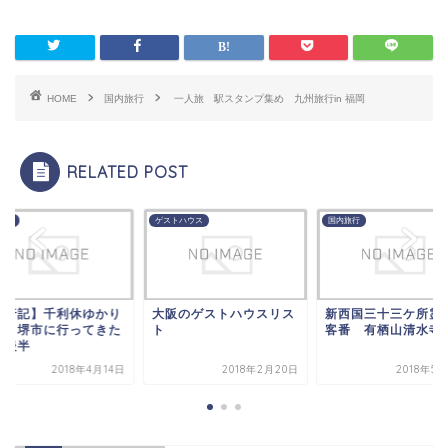
HOME
国内旅行
一人旅 駅スタンプ集め 九州旅行in 福岡
RELATED POST
旅行
ゲストハウス
国内旅行
旅行記】千利休ゆかり
大阪のゲストハウスリス
新西国三十三ケ所
地 堺市に行ってきた
ト
客番 有栖山清水寺
 後半
2018年4月14日
2018年2月20日
2018年5