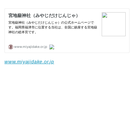
www.miyajidake.or.jp