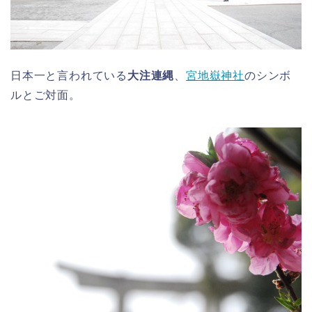
日本一と言われている
大注連縄
、
宮地嶽神社
のシンボ
ルとご対面。