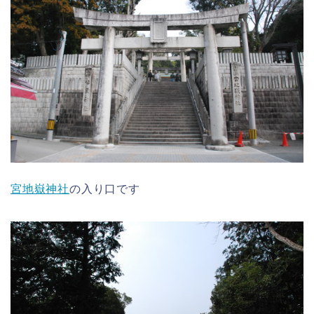
宮地嶽神社
の入り口です