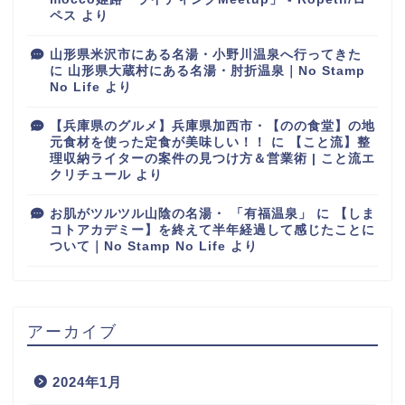
ペス
より
山形県米沢市にある名湯・小野川温泉へ行ってきた
に
山形県大蔵村にある名湯・肘折温泉｜No Stamp
No Life
より
【兵庫県のグルメ】兵庫県加西市・【のの食堂】の地
元食材を使った定食が美味しい！！
に
【こと流】整
理収納ライターの案件の見つけ方＆営業術 | こと流エ
クリチュール
より
お肌がツルツル山陰の名湯・ 「有福温泉」
に
【しま
コトアカデミー】を終えて半年経過して感じたことに
ついて｜No Stamp No Life
より
アーカイブ
2024年1月