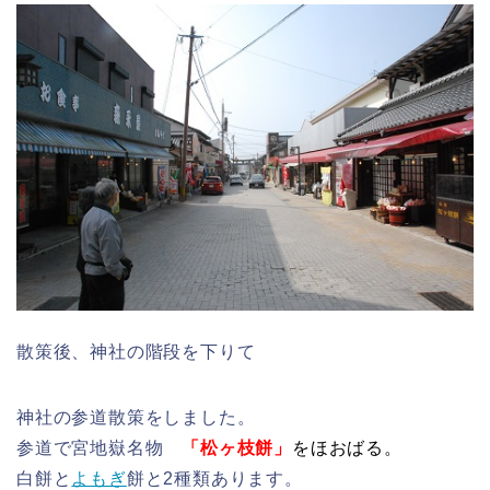
散策後、神社の階段を下りて
神社の参道散策をしました。
参道で宮地嶽名物
「松ヶ枝餅」
をほおばる。
白餅と
よもぎ
餅と2種類あります。