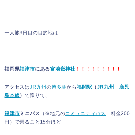
一人旅3日目の目的地は
福岡県
福津市
にある
宮地嶽神社
！！！！！！！！！
アクセスは
JR九州
の
博多駅
から
福間駅
（
JR九州
鹿児
島本線
）
で降りて、
福津市
ミニバス
（※地元の
コミュニティバス
料金200
円）で乗ること15分ほど