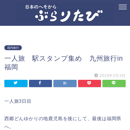
ホーム
プロフィール
お問い合わせ
国内旅行
御朱印
記念ス
国内旅行
一人旅 駅スタンプ集め 九州旅行in
福岡
2018年3月3日
一人旅3日目
西郷どんゆかりの地鹿児島を後にして、最後は福岡県
へ。