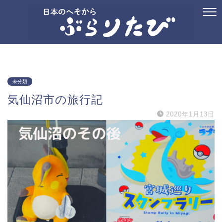
ホーム
プロフィール
お問い合わせ
国内旅行
御朱印
記念ス
未分類
気仙沼市の旅行記
2020年1月13日