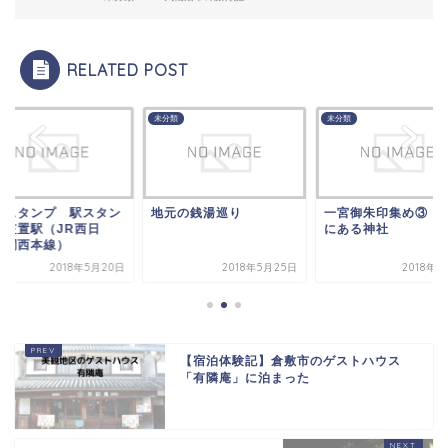
RELATED POST
類
未分類
未分類
元の銭湯巡り
一宮御朱印集め③ 岡山
記念スタンプ 駅ス
にある神社
プ 笠置駅（JR西日
本 関西本線）
2018年5月25日
2018年4月6日
2018年5
【宿泊体験記】倉敷市のゲストハウス
「有隣庵」に泊まった